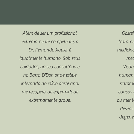
Além de ser um profissional
Goste
extremamente competente, o
tratame
Dr. Fernando Xavier é
medicina
igualmente humano. Sob seus
med
cuidados, no seu consultório e
Visão
no Barra D'Dor, onde estive
humano 
internado no início deste ano,
sintom
me recuperei de enfermidade
causas 
extremamente grave.
ou menta
desenc
degener