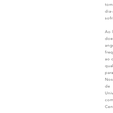
tor
dia-
sof
Ao 
doe
ang
fre
ao 
qua
par
Nos
de 
Uni
com
Cen