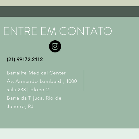
ENTRE EM CONTATO
(21) 99172.2112
Barralife Medical Center
Av. Armando Lombardi, 1000
sala 238 | bloco 2
Barra da Tijuca, Rio de
Janeiro, RJ