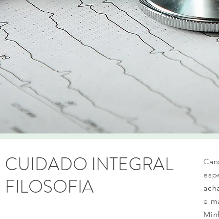
CUIDADO INTEGRAL
Can
esp
FILOSOFIA
ach
e m
Min